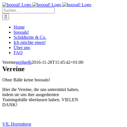
Zum
Inhalt
Suche
springen
nach:
Home
boooals!
Schildkröte & Co.
Ich möchte einen!
Über uns
FAQ
Vereine
grellgelb
2016-11-28T11:45:42+01:00
Vereine
Ohne Bälle keine boooals!
Hier die Vereine, die uns unterstützt haben,
indem sie uns ihre ausgedienten
Trainingsbälle überlassen haben. VIELEN
DANK!
VfL Herrenberg