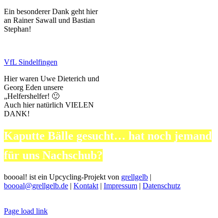
Ein besonderer Dank geht hier
an Rainer Sawall und Bastian
Stephan!
VfL Sindelfingen
Hier waren Uwe Dieterich und
Georg Eden unsere
„Helfershelfer! 🙂
Auch hier natürlich VIELEN
DANK!
Kaputte Bälle gesucht… hat noch jemand
für uns Nachschub?
boooal! ist ein Upcycling-Projekt von
grellgelb
|
boooal@grellgelb.de
|
Kontakt
|
Impressum
|
Datenschutz
Page load link