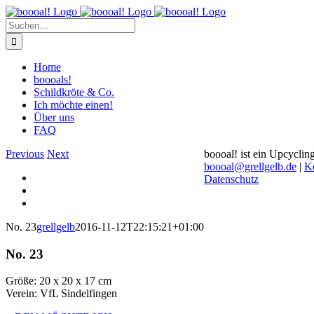
Zum
Inhalt
Suche
springen
nach:
Home
boooals!
Schildkröte & Co.
Ich möchte einen!
Über uns
FAQ
Previous
Next
boooal! ist ein Upcyclin
boooal@grellgelb.de
|
K
View
Datenschutz
Larger
View
Image
Larger
View
Image
Larger
No. 23
grellgelb
2016-11-12T22:15:21+01:00
Image
No. 23
Größe: 20 x 20 x 17 cm
Verein: VfL Sindelfingen