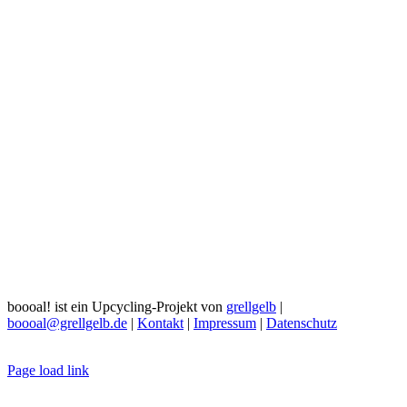
boooal! ist ein Upcycling-Projekt von
grellgelb
|
boooal@grellgelb.de
|
Kontakt
|
Impressum
|
Datenschutz
Page load link
Nach
oben