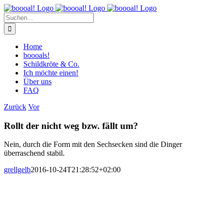
Zum
Inhalt
Suche
springen
nach:
Home
boooals!
Schildkröte & Co.
Ich möchte einen!
Über uns
FAQ
Zurück
Vor
Rollt der nicht weg bzw. fällt um?
Nein, durch die Form mit den Sechsecken sind die Dinger
überraschend stabil.
grellgelb
2016-10-24T21:28:52+02:00