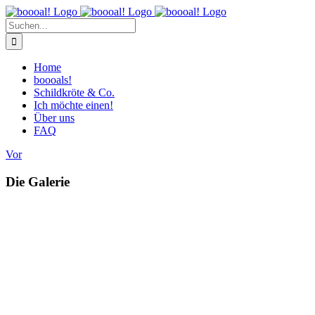
Zum
Inhalt
Suche
springen
nach:
Home
boooals!
Schildkröte & Co.
Ich möchte einen!
Über uns
FAQ
Vor
Die Galerie