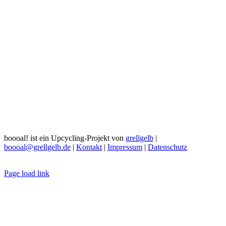
boooal! ist ein Upcycling-Projekt von
grellgelb
|
boooal@grellgelb.de
|
Kontakt
|
Impressum
|
Datenschutz
Page load link
Nach
oben